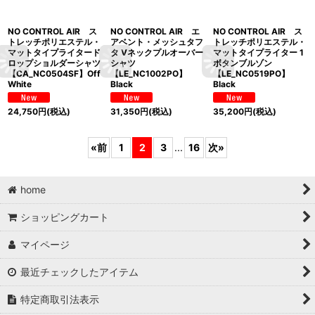
NO CONTROL AIR ス
NO CONTROL AIR エ
NO CONTROL AIR ス
トレッチポリエステル・
アベント・メッシュタフ
トレッチポリエステル・
マットタイプライタード
タ Vネックプルオーバー
マットタイプライター 1
ロップショルダーシャツ
シャツ
ボタンブルゾン
【CA_NC0504SF】Off
【LE_NC1002PO】
【LE_NC0519PO】
White
Black
Black
24,750
円
(税込)
31,350
円
(税込)
35,200
円
(税込)
«
前
1
2
3
...
16
次
»
home
ショッピングカート
マイページ
最近チェックしたアイテム
特定商取引法表示