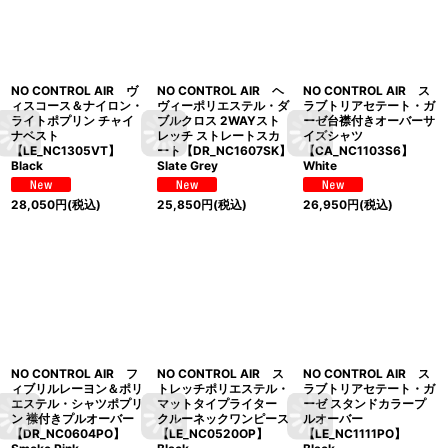
NO CONTROL AIR ヴ
NO CONTROL AIR ヘ
NO CONTROL AIR ス
ィスコース＆ナイロン・
ヴィーポリエステル・ダ
ラブトリアセテート・ガ
ライトポプリン チャイ
ブルクロス 2WAYスト
ーゼ台襟付きオーバーサ
ナベスト
レッチ ストレートスカ
イズシャツ
【LE_NC1305VT】
ート【DR_NC1607SK】
【CA_NC1103S6】
Black
Slate Grey
White
28,050
円
(税込)
25,850
円
(税込)
26,950
円
(税込)
NO CONTROL AIR フ
NO CONTROL AIR ス
NO CONTROL AIR ス
ィブリルレーヨン＆ポリ
トレッチポリエステル・
ラブトリアセテート・ガ
エステル・シャツポプリ
マットタイプライター
ーゼ スタンドカラープ
ン 襟付きプルオーバー
クルーネックワンピース
ルオーバー
【DR_NC0604PO】
【LE_NC0520OP】
【LE_NC1111PO】