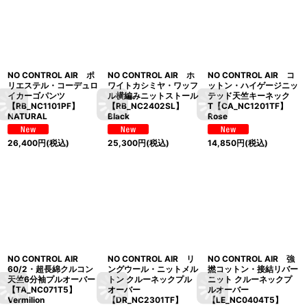
NO CONTROL AIR ポ
NO CONTROL AIR ホ
NO CONTROL AIR コ
リエステル・コーデュロ
ワイトカシミヤ・ワッフ
ットン・ハイゲージニッ
イカーゴパンツ
ル横編みニットストール
テッド天竺キーネック
【RB_NC1101PF】
【RB_NC2402SL】
T【CA_NC1201TF】
NATURAL
Black
Rose
26,400
円
(税込)
25,300
円
(税込)
14,850
円
(税込)
NO CONTROL AIR
NO CONTROL AIR リ
NO CONTROL AIR 強
60/2・超長綿クルコン
ングウール・ニットメル
撚コットン・接結リバー
天竺6分袖プルオーバー
トン クルーネックプル
ニット クルーネックプ
【TA_NC071T5】
オーバー
ルオーバー
Vermilion
【DR_NC2301TF】
【LE_NC0404T5】