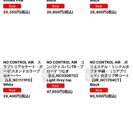
Smoke Pink
Black
Black
20,350
円
(税込)
30,800
円
(税込)
26,400
円
(税込)
NO CONTROL AIR ス
NO CONTROL AIR コ
NO CONTROL AIR ポ
ラブトリアセテート・ガ
ンパクトスパンTR・ブ
リエステル・リンクルタ
ーゼ スタンドカラープ
ロード つなぎ
フタ 中綿・（コアブリ
ルオーバー
【LE_NC0308TG】
ッド）仕立リブ衿コート
【LE_NC1111PO】
Light Grey top
【DR_NC1704CT】
White
Black
47,850
円
(税込)
26,400
円
(税込)
60,500
円
(税込)