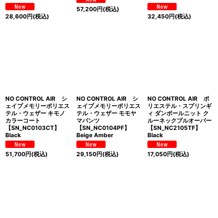
57,200
円
(税込)
28,600
円
(税込)
32,450
円
(税込)
NO CONTROL AIR シ
NO CONTROL AIR シ
NO CONTROL AIR ポ
ェイプメモリーポリエス
ェイプメモリーポリエス
リエステル・スプリンギ
テル・ウェザー キモノ
テル・ウェザー モモヤ
ィ ダンボールニット ク
カラーコート
マパンツ
ルーネックプルオーバー
【SN_NC0103CT】
【SN_NC0104PF】
【SN_NC2105TF】
Black
Beige Amber
Black
51,700
円
(税込)
29,150
円
(税込)
17,050
円
(税込)