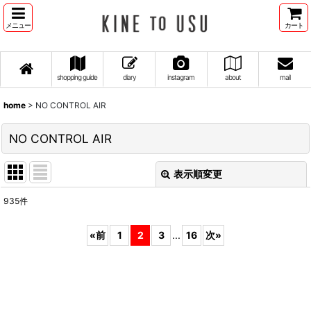
メニュー
カート
shopping guide
diary
instagram
about
mail
home
>
NO CONTROL AIR
NO CONTROL AIR
表示順変更
閉じる
935
件
表示数
:
«
前
1
2
3
...
16
次
»
並び順
:
絞り込む