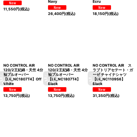
Navy
Ecru
11,550
円
(税込)
26,400
円
(税込)
18,150
円
(税込)
NO CONTROL AIR
NO CONTROL AIR
NO CONTROL AIR ス
120/2王妃綿・天竺 4分
120/2王妃綿・天竺 4分
ラブトリアセテート・ガ
袖プルオーバー
袖プルオーバー
ーゼ チャイナシャツ
【LE_NC1807T4】Off
【LE_NC1807T4】
【LE_NC1109S6】
White
Black
Black
13,750
円
(税込)
13,750
円
(税込)
31,350
円
(税込)