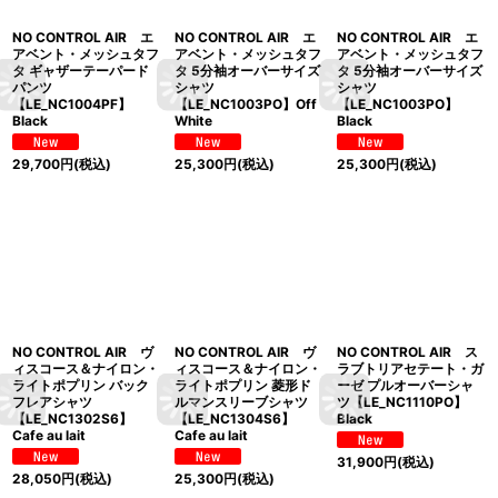
NO CONTROL AIR エ
NO CONTROL AIR エ
NO CONTROL AIR エ
アベント・メッシュタフ
アベント・メッシュタフ
アベント・メッシュタフ
タ ギャザーテーパード
タ 5分袖オーバーサイズ
タ 5分袖オーバーサイズ
パンツ
シャツ
シャツ
【LE_NC1004PF】
【LE_NC1003PO】Off
【LE_NC1003PO】
Black
White
Black
29,700
円
(税込)
25,300
円
(税込)
25,300
円
(税込)
NO CONTROL AIR ヴ
NO CONTROL AIR ヴ
NO CONTROL AIR ス
ィスコース＆ナイロン・
ィスコース＆ナイロン・
ラブトリアセテート・ガ
ライトポプリン バック
ライトポプリン 菱形ド
ーゼ プルオーバーシャ
フレアシャツ
ルマンスリーブシャツ
ツ【LE_NC1110PO】
【LE_NC1302S6】
【LE_NC1304S6】
Black
Cafe au lait
Cafe au lait
31,900
円
(税込)
28,050
円
(税込)
25,300
円
(税込)