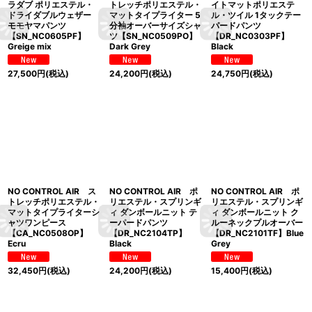
ラダブ ポリエステル・
トレッチポリエステル・
イトマットポリエステ
ドライダブルウェザー
マットタイプライター 5
ル・ツイル 1タックテー
モモヤマパンツ
分袖オーバーサイズシャ
パードパンツ
【SN_NC0605PF】
ツ【SN_NC0509PO】
【DR_NC0303PF】
Greige mix
Dark Grey
Black
27,500
円
(税込)
24,200
円
(税込)
24,750
円
(税込)
NO CONTROL AIR ス
NO CONTROL AIR ポ
NO CONTROL AIR ポ
トレッチポリエステル・
リエステル・スプリンギ
リエステル・スプリンギ
マットタイプライターシ
ィ ダンボールニット テ
ィ ダンボールニット ク
ャツワンピース
ーパードパンツ
ルーネックプルオーバー
【CA_NC0508OP】
【DR_NC2104TP】
【DR_NC2101TF】Blue
Ecru
Black
Grey
32,450
円
(税込)
24,200
円
(税込)
15,400
円
(税込)