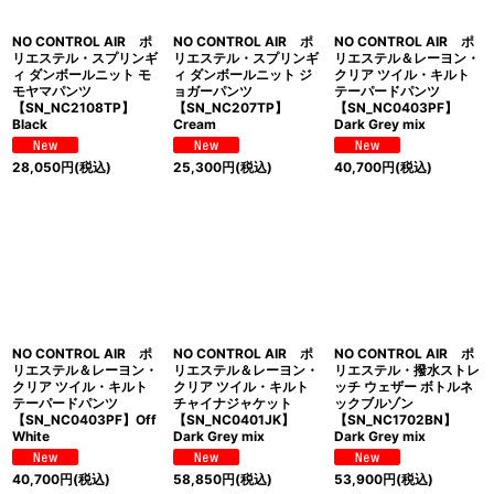
NO CONTROL AIR ポ
NO CONTROL AIR ポ
NO CONTROL AIR ポ
リエステル・スプリンギ
リエステル・スプリンギ
リエステル＆レーヨン・
ィ ダンボールニット モ
ィ ダンボールニット ジ
クリア ツイル・キルト
モヤマパンツ
ョガーパンツ
テーパードパンツ
【SN_NC2108TP】
【SN_NC207TP】
【SN_NC0403PF】
Black
Cream
Dark Grey mix
28,050
円
(税込)
25,300
円
(税込)
40,700
円
(税込)
NO CONTROL AIR ポ
NO CONTROL AIR ポ
NO CONTROL AIR ポ
リエステル＆レーヨン・
リエステル＆レーヨン・
リエステル・撥水ストレ
クリア ツイル・キルト
クリア ツイル・キルト
ッチ ウェザー ボトルネ
テーパードパンツ
チャイナジャケット
ックブルゾン
【SN_NC0403PF】Off
【SN_NC0401JK】
【SN_NC1702BN】
White
Dark Grey mix
Dark Grey mix
40,700
円
(税込)
58,850
円
(税込)
53,900
円
(税込)