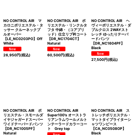
NO CONTROL AIR マ
NO CONTROL AIR ポ
NO CONTROL AIR ヘ
カロニポリエステル・タ
リエステル・リンクルタ
ヴィーポリエステル・ダ
ッサー クルーネックプ
フタ 中綿・（コアブリ
ブルクロス 2WAYスト
ルオーバー
ッド）仕立リブ衿コート
レッチ ゆったりテーパ
【LE_NC0203PO】Off
【DR_NC1704CT】
ードパンツ
White
Natural
【DR_NC1604PF】
Black
26,950
円
(税込)
60,500
円
(税込)
27,500
円
(税込)
NO CONTROL AIR ポ
NO CONTROL AIR
NO CONTROL AIR ス
リエステル・スモールダ
Super100's オーストラ
トレッチポリエステル・
イヤジャガードスーパー
リアンラムウールメルト
マットタイプライターシ
ワイドテーパードパンツ
ンテーラードカラーコー
ャツワンピース
【DR_NC1005PF】
ト Grey top
【CA_NC0508OP】
Natural
Black