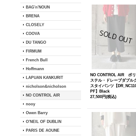
BAG'n'NOUN
BRENA
CLOSELY
COOVA
DU TANGO
FIRMUM
French Bull
Hoffmann
NO CONTROL AIR ポ
LAPUAN KANKURIT
ステル・ドレープダブル
スタイパンツ【DR_NC11
nicholson&nicholson
PF】Black
NO CONTROL AIR
27,500円
(税込)
nooy
Owen Barry
O'NEIL OF DUBLIN
PARIS DE AOUNE