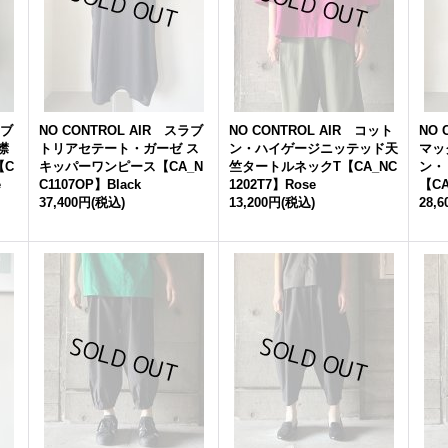
ラブ
NO CONTROL AIR スラブ
NO CONTROL AIR コット
NO 
襟
トリアセテート・ガーゼ ス
ン・ハイゲージニッテッド天
マッ
【C
キッパーワンピース【CA_N
竺タートルネックT【CA_NC
ン・
e
C1107OP】Black
1202T7】Rose
【CA
37,400円
(税込)
13,200円
(税込)
28,