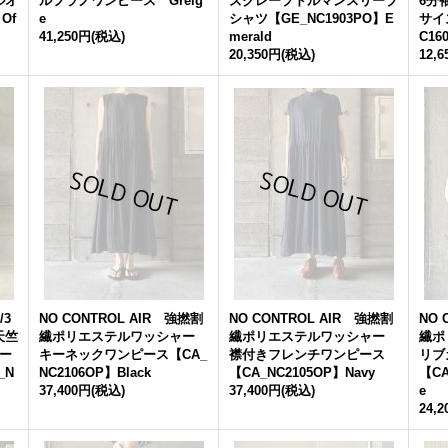
ルオ
ルフラノワンピース Greig
ズクレープドルマンスリーブ
6分
Of
e
シャツ【GE_NC1903PO】E
サイ
41,250円
(税込)
merald
C16
20,350円
(税込)
12,
/3
NO CONTROL AIR 強撚割
NO CONTROL AIR 強撚割
NO 
天竺
繊ポリエステルワッシャー
繊ポリエステルワッシャー
繊ポ
ー
キーネックワンピース【CA_
襟付きフレンチワンピース
リブ
_N
NC2106OP】Black
【CA_NC2105OP】Navy
【CA
37,400円
(税込)
37,400円
(税込)
e
24,