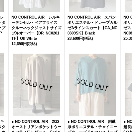
トレ
NO CONTROL AIR シルキ
NO CONTROL AIR スパン
NO 
トタ
ーテンセル・ベアフライス
ポリエステル・ドレープカル
ポリ
クプ
クルーネックジャストサイズ
ゼAラインスカート【CA_NC
ゼス
P
プルオーバー【DR_NC0201
0809SK】Black
NC0
TF】Off White
28,600円
(税込)
25,
12,650円
(税込)
ルキ
● NO CONTROL AIR 2/32
● NO CONTROL AIR 割繊
● N
スタ
オーストリアンポケットウー
糸ポリエステル・チャイニー
超長