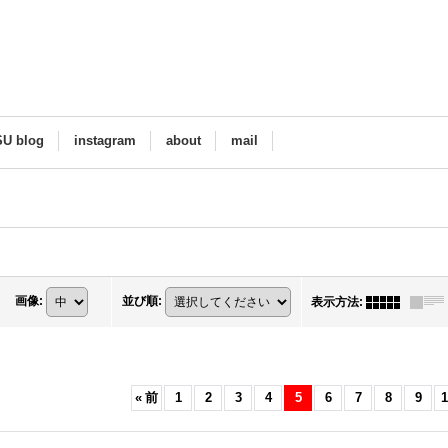
SU blog
instagram
about
mail
画像
:
並び順
:
表示方法
:
«
前
1
2
3
4
5
6
7
8
9
1