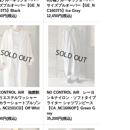
袖クルーネックオーバー
6分袖クルーネックオーバー
ズプルオーバー【GE_N
サイズプルオーバー【GE_N
03T5】Black
C1603T5】Ice Grey
650円
(税込)
12,650円
(税込)
CONTROL AIR 強撚割
NO CONTROL AIR レーヨ
リエステルワッシャー
ン＆ナイロン・ソフトタイプ
カラーショートブルゾン
ライター シャツワンピース
_NC2101CD】Off Whit
【CA_NC1606OP】Green G
rey
200円
(税込)
35,200円
(税込)