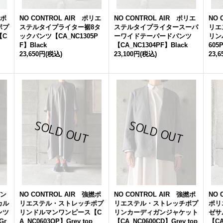
撚ポ
NO CONTROL AIR ポリエ
NO CONTROL AIR ポリエ
NO 
ポプ
ステルタイプライター裾8タ
ステルタイプライタースーパ
リエ
【C
ックパンツ【CA_NC1305P
ーワイドテーパードパンツ
リン
F】Black
【CA_NC1304PF】Black
605
23,650円
(税込)
23,100円
(税込)
23,
パン
NO CONTROL AIR 強撚ポ
NO CONTROL AIR 強撚ポ
NO 
カル
リエステル・ストレッチポプ
リエステル・ストレッチポプ
ポリ
ンツ
リンドルマンワンピース【C
リンカーディガンジャケット
ゼサ
Gr
A_NC0603OP】Grey top
【CA_NC0600CD】Grey top
【CA