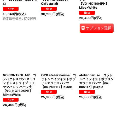
ロ
Cafe au lait
【VG_NC1604PH】
Lilac×White
13,640
円
(税込)
30,250
円
(税込)
26,400
円
(税込)
通常販売価格
:
17,050
円
オプション選択
NO CONTROL AIR コ
○20 atelier naruse コ
atelier naruse コット
ンパクトスパンTR・ロ
ットンハイツイストポプ
ンハイツイストポプリン
ンドンストライプ モモ
リンガウチョパンツ
ガウチョパンツ【na-
ヤマパンツ ハーフ丈
【na-h05117】black
h05117】purple
【VG_NC1604PH】
Mint×White
25,300
円
(税込)
25,300
円
(税込)
26,400
円
(税込)