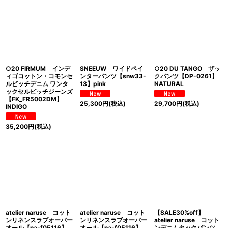
○20 FIRMUM インデ
SNEEUW ワイドペイ
○20 DU TANGO ザッ
ィゴコットン・コモンセ
ンターパンツ【snw33-
クパンツ【DP-0261】
ルビッチデニム ワンタ
13】pink
NATURAL
ックセルビッチジーンズ
【FK_FR5002DM】
25,300
円
(税込)
29,700
円
(税込)
INDIGO
35,200
円
(税込)
atelier naruse コット
atelier naruse コット
【SALE30%off】
ンリネンスラブオーバー
ンリネンスラブオーバー
atelier naruse コット
オール【na-f05116】
オール【na-f05116】
ンデニムタックパンツ