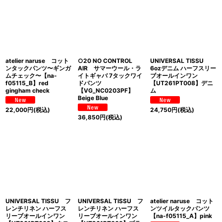
atelier naruse コット
○20 NO CONTROL
UNIVERSAL TISSU
ンタックパンツ〜ギンガ
AIR サマーウール・ラ
6ozデニム ハーフスリー
ムチェック〜【na-
イトギャバ 7タックワイ
ブオールインワン
f05115_B】red
ドパンツ
【UT261PT008】デニ
gingham check
【VG_NC0203PF】
ム
Beige Blue
22,000
円
(税込)
24,750
円
(税込)
36,850
円
(税込)
UNIVERSAL TISSU フ
UNIVERSAL TISSU フ
atelier naruse コット
レンチリネン ハーフス
レンチリネン ハーフス
ンツイルタックパンツ
リーブオールインワン
リーブオールインワン
【na-f05115_A】pink