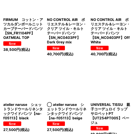
FIRMUM コットン・ア
NO CONTROL AIR ポ
NO CONTROL AIR ポ
ツカルダンボールニット
リエステル＆レーヨン・
リエステル＆レーヨン・
カーブテーパードパンツ
クリア ツイル・キルト
クリア ツイル・キルト
【SN_FR1104PF】
テーパードパンツ
テーパードパンツ
OATMEAL TOP
【SN_NC0403PF】
【SN_NC0403PF】Off
Dark Grey mix
White
38,500
円
(税込)
40,700
円
(税込)
40,700
円
(税込)
atelier naruse シェッ
◯ atelier naruse シ
UNIVERSAL TISSU 親
トランドウールリネンタ
ェットランドウールリネ
子コーデュロイ ラップ
ックワイドパンツ【na-
ンタックワイドパンツ
サロペットPT
f05113】black
【na-f05113】beige
【UT254PT005】ベー
ジュ
27,500
円
(税込)
27,500
円
(税込)