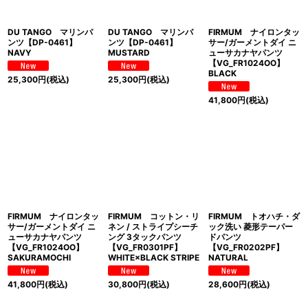
DU TANGO マリンパ
DU TANGO マリンパ
FIRMUM ナイロンタッ
ンツ【DP-0461】
ンツ【DP-0461】
サー/ガーメントダイ ニ
NAVY
MUSTARD
ューサカナヤパンツ
【VG_FR1024OO】
BLACK
25,300
円
(税込)
25,300
円
(税込)
41,800
円
(税込)
FIRMUM ナイロンタッ
FIRMUM コットン・リ
FIRMUM トオハチ・ダ
サー/ガーメントダイ ニ
ネン / ストライプシーチ
ック洗い 菱形テーパー
ューサカナヤパンツ
ング 3タックパンツ
ドパンツ
【VG_FR1024OO】
【VG_FR0301PF】
【VG_FR0202PF】
SAKURAMOCHI
WHITE×BLACK STRIPE
NATURAL
41,800
円
(税込)
30,800
円
(税込)
28,600
円
(税込)