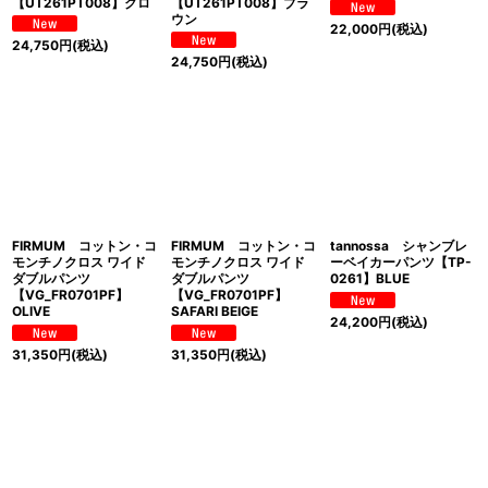
【UT261PT008】クロ
【UT261PT008】ブラ
ウン
22,000
円
(税込)
24,750
円
(税込)
24,750
円
(税込)
FIRMUM コットン・コ
FIRMUM コットン・コ
tannossa シャンブレ
モンチノクロス ワイド
モンチノクロス ワイド
ーベイカーパンツ【TP-
ダブルパンツ
ダブルパンツ
0261】BLUE
【VG_FR0701PF】
【VG_FR0701PF】
OLIVE
SAFARI BEIGE
24,200
円
(税込)
31,350
円
(税込)
31,350
円
(税込)