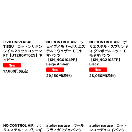
○20 UNIVERSAL
NO CONTROL AIR シ
NO CONTROL AIR ポ
TISSU コットンリネン
ェイプメモリーポリエス
リエステル・スプリンギ
ツイル 2タックコクーン
テル・ウェザー モモヤ
ィ ダンボールニット モ
PT【UT260PT025】ネ
マパンツ
モヤマパンツ
イビー
【SN_NC0104PF】
【SN_NC2108TP】
Beige Amber
Black
17,600
円
(税込)
29,150
円
(税込)
28,050
円
(税込)
NO CONTROL AIR ポ
atelier naruse ウール
atelier naruse コット
リエステル・スプリンギ
フラノガウチョパンツ
ンコーデュロイパンツ