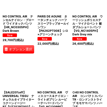
NO CONTROL AIR テ
PARIS DE AOUNE タ
NO CONTROL AIR ウ
ンセルナイロン・ブロー
ータンチェック ハーフ
ーリッシュポリエステ
ド ワイドタックパンツ
スリーブラップオールイ
ル・マイクロベント 裾
【HR_NC0305PH】
ンワン
ダブルショートパンツ
Dark Brown
【PA262PT008】シロ
【VG_NC1405PH】
×グリーンチェック
Dark Grey mix
29,700
円
(税込)
22,000
円
(税込)
26,400
円
(税込)
オプション選択
【SALE20%off】
NO CONTROL AIR ヴ
○40 NO CONTROL
UNIVERSAL TISSU ナ
ィスコース＆ナイロン・
AIR コンパクトスパン
チュラルタイプライター
ライトポプリン ルーピ
TR・ロンドンストライ
コクーンイージー
ーテーパードパンツ
プ モモヤマパンツ ハー
PT【UT252PT002】シ
【VG_NC1309PF】
フ丈