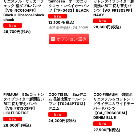
リエステル・サッカーチ
tannossa オーガニッ
ットンタイプライター膨
ェック 裾ダブルパンツ
クコットンベイカーパン
潤洗い加工 切り替えパ
【VG_NC0104PF】
ツ【TP-0433】BLACK
ンツ【VG_FR1303PF】
Black × Charcoal block
NAVY
check
12,100
円
(税込)
28,600
円
(税込)
通常販売価格
:
24,200
円
29,700
円
(税込)
オプション選択
FIRMUM 50sコットン
○20 TISSU 8ozデニ
○20 FIRMUM 強撚ポ
タイプライター膨潤洗い
ム 長袖比翼オールイン
リエステル＆コットン・
加工 切り替えパンツ
ワン【TS244PT013】
ドライデニムワイドテー
【VG_FR1303PF】
デニム
パードパンツ
LIGHT GREIGE
【CA_FR0603DM】
DENIM BLUE
24,200
円
(税込)
28,600
円
(税込)
27,500
円
(税込)