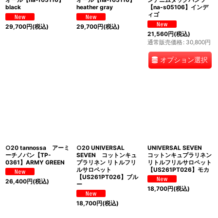
black
heather gray
【na-s05106】インデ
ィゴ
29,700
円
(税込)
29,700
円
(税込)
21,560
円
(税込)
通常販売価格
:
30,800
円
オプション選択
○20 tannossa アーミ
○20 UNIVERSAL
UNIVERSAL SEVEN
ーチノパン【TP-
SEVEN コットンキュ
コットンキュプラリネン
0361】ARMY GREEN
プラリネン リトルフリ
リトルフリルサロペット
ルサロペット
【US261PT026】モカ
【US261PT026】ブル
26,400
円
(税込)
ー
18,700
円
(税込)
18,700
円
(税込)