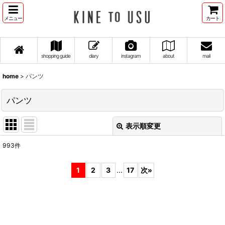
メニュー
カート
shopping guide
diary
instagram
about
mail
home
>
パンツ
パンツ
表示順変更
閉じる
993
件
表示数
:
1
2
3
...
17
次
»
並び順
:
絞り込む