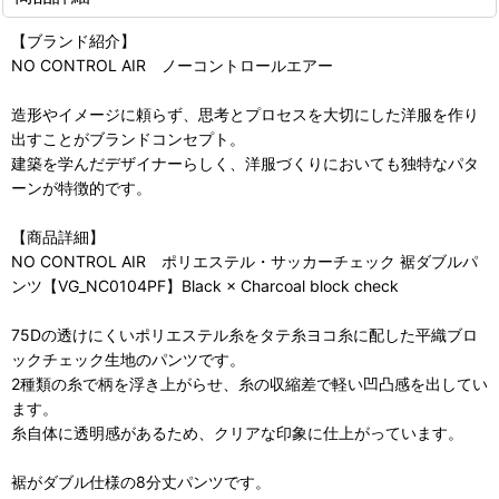
【ブランド紹介】
NO CONTROL AIR ノーコントロールエアー
造形やイメージに頼らず、思考とプロセスを大切にした洋服を作り
出すことがブランドコンセプト。
建築を学んだデザイナーらしく、洋服づくりにおいても独特なパタ
ーンが特徴的です。
【商品詳細】
NO CONTROL AIR ポリエステル・サッカーチェック 裾ダブルパ
ンツ【VG_NC0104PF】Black × Charcoal block check
75Dの透けにくいポリエステル糸をタテ糸ヨコ糸に配した平織ブロ
ックチェック生地のパンツです。
2種類の糸で柄を浮き上がらせ、糸の収縮差で軽い凹凸感を出してい
ます。
糸自体に透明感があるため、クリアな印象に仕上がっています。
裾がダブル仕様の8分丈パンツです。