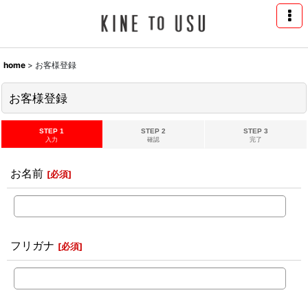
home
>
お客様登録
お客様登録
STEP 1
STEP 2
STEP 3
入力
確認
完了
お名前
[
必須
]
フリガナ
[
必須
]