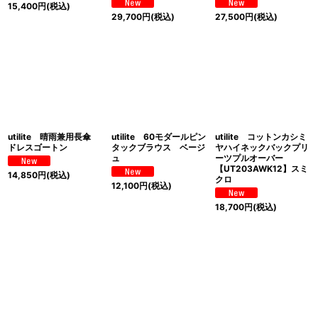
15,400
円
(税込)
29,700
円
(税込)
27,500
円
(税込)
utilite 晴雨兼用長傘
utilite 60モダールピン
utilite コットンカシミ
ドレスゴートン
タックブラウス ベージ
ヤハイネックバックプリ
ュ
ーツプルオーバー
【UT203AWK12】スミ
14,850
円
(税込)
クロ
12,100
円
(税込)
18,700
円
(税込)