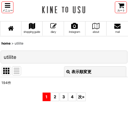
メニュー
カート
shopping guide
diary
instagram
about
mail
home
>
utilite
utilite
表示順変更
閉じる
194
件
表示数
:
1
2
3
4
次
»
並び順
:
絞り込む