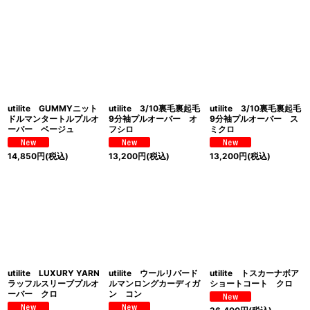
utilite GUMMYニット
utilite 3/10裏毛裏起毛
utilite 3/10裏毛裏起毛
ドルマンタートルプルオ
9分袖プルオーバー オ
9分袖プルオーバー ス
ーバー ベージュ
フシロ
ミクロ
14,850
円
(税込)
13,200
円
(税込)
13,200
円
(税込)
utilite LUXURY YARN
utilite ウールリバード
utilite トスカーナボア
ラッフルスリーブプルオ
ルマンロングカーディガ
ショートコート クロ
ーバー クロ
ン コン