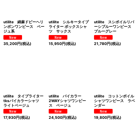
utilite 綿麻ドビーヘリ
utilite シルキータイプ
utilite スシボイルリバ
ンボンワンピース ベー
ライター ボックスシャ
ーシブルーワンピース
ジュ系
ツ サックス
ブルーグレー
35,200
円
(税込)
15,950
円
(税込)
21,780
円
(税込)
utilite タイプライター
utilite バイカラー
utilite コットンボイル
tksバイカラーシャツ
2WAYシャツワンピー
シャツワンピース ラベ
ライトベージュ
ス ベージュ
ンダー
17,930
円
(税込)
24,500
円
(税込)
19,800
円
(税込)