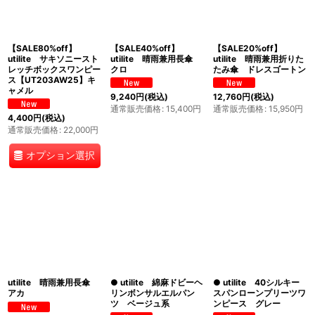
【SALE80%off】
【SALE40%off】
【SALE20%off】
utilite サキソニースト
utilite 晴雨兼用長傘
utilite 晴雨兼用折りた
レッチボックスワンピー
クロ
たみ傘 ドレスゴートン
ス【UT203AW25】キ
ャメル
9,240
円
(税込)
12,760
円
(税込)
通常販売価格
:
15,400
円
通常販売価格
:
15,950
円
4,400
円
(税込)
通常販売価格
:
22,000
円
オプション選択
utilite 晴雨兼用長傘
● utilite 綿麻ドビーヘ
● utilite 40シルキー
アカ
リンボンサルエルパン
スパンローンプリーツワ
ツ ベージュ系
ンピース グレー