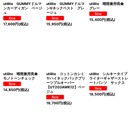
utilite GUMMYドルマ
utilite GUMMYドルマ
utilite 晴雨兼用長傘
ンカーディガン ベージ
ンVネックベスト グレ
グレー
ュ
ージュ
15,400
円
(税込)
17,600
円
(税込)
15,950
円
(税込)
utilite 晴雨兼用長傘
utilite コットンカシミ
utilite シルキータイプ
モノトーンチェック
ヤハイネックバックプリ
ライターギャザーストレ
ーツプルオーバー
ートパンツ サックス
【UT203AWK12】ベー
14,850
円
(税込)
ジュ
16,500
円
(税込)
18,700
円
(税込)