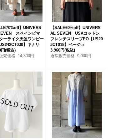
LE70%off】UNIVERS
【SALE60%off】UNIVERS
 SEVEN スペインピマ
AL SEVEN USAコットン
ターライク天竺ワンピー
フレンチスリーブPO【US20
US242CT030】キナリ
3CT018】ベージュ
90円
(税込)
3,960円
(税込)
販売価格
:
14,300円
通常販売価格
:
9,900円