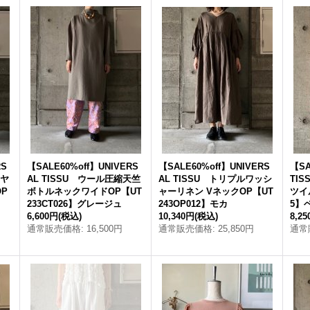
RS
【SALE60%off】UNIVERS
【SALE60%off】UNIVERS
【SA
ミヤ
AL TISSU ウール圧縮天竺
AL TISSU トリプルワッシ
TI
P
ボトルネックワイドOP【UT
ャーリネン VネックOP【UT
ツイ
233CT026】グレージュ
243OP012】モカ
5】
6,600円
(税込)
10,340円
(税込)
8,2
通常販売価格
:
16,500円
通常販売価格
:
25,850円
通常