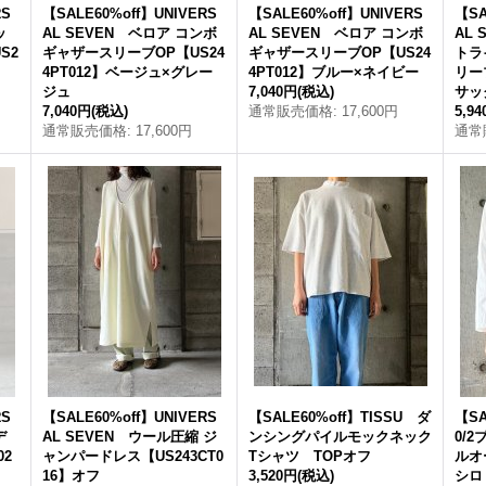
RS
【SALE60%off】UNIVERS
【SALE60%off】UNIVERS
【SA
ッ
AL SEVEN ベロア コンボ
AL SEVEN ベロア コンボ
AL
S2
ギャザースリーブOP【US24
ギャザースリーブOP【US24
トラ
4PT012】ベージュ×グレー
4PT012】ブルー×ネイビー
リーブ
ジュ
7,040円
(税込)
サッ
7,040円
(税込)
通常販売価格
:
17,600円
5,9
通常販売価格
:
17,600円
通常
RS
【SALE60%off】UNIVERS
【SALE60%off】TISSU ダ
【SA
デ
AL SEVEN ウール圧縮 ジ
ンシングパイルモックネック
0/
02
ャンパードレス【US243CT0
Tシャツ TOPオフ
ルオ
16】オフ
3,520円
(税込)
シロ