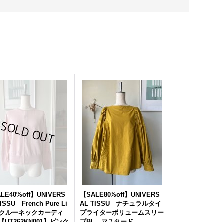
LE40%off】UNIVERS
【SALE80%off】UNIVERS
ISSU French Pure Li
AL TISSU ナチュラルタイ
n クルーネックカーディ
プライターボリュームスリー
【UT262KN001】ピンク
ブBL マスタード