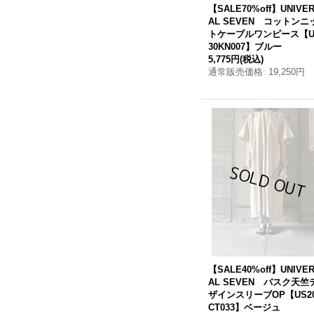
【SALE70%off】UNIVE
AL SEVEN コットンニ
トケーブルワンピース【U
30KN007】ブルー
5,775円
(税込)
通常販売価格
:
19,250円
【SALE40%off】UNIVE
AL SEVEN バスク天竺
ザインスリーブOP【US2
CT033】ベージュ