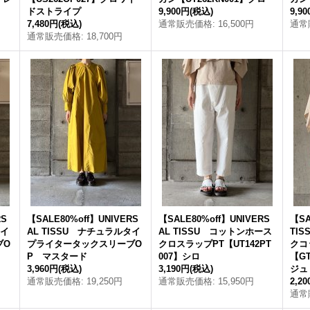
ドストライプ
9,900円
(税込)
9,9
7,480円
(税込)
通常販売価格
:
16,500円
通常
通常販売価格
:
18,700円
RS
【SALE80%off】UNIVERS
【SALE80%off】UNIVERS
【SA
タイ
AL TISSU ナチュラルタイ
AL TISSU コットンホース
TI
ブO
プライタータックスリーブO
クロスラップPT【UT142PT
クコ
P マスタード
007】シロ
【G
3,960円
(税込)
3,190円
(税込)
ジュ
通常販売価格
:
19,250円
通常販売価格
:
15,950円
2,2
通常