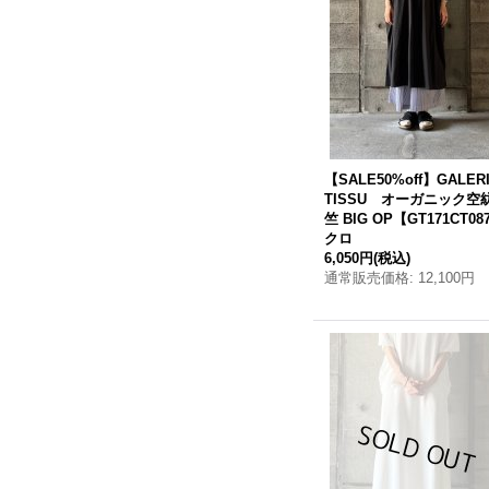
【SALE50%off】GALER
TISSU オーガニック空
竺 BIG OP【GT171CT08
クロ
6,050円
(税込)
通常販売価格
:
12,100円