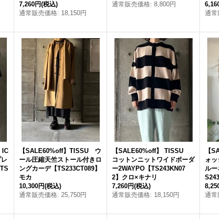
7,260円
(税込)
通常販売価格
:
8,800円
6,1
通常販売価格
:
18,150円
通常
 IC
【SALE60%off】TISSU ウ
【SALE60%off】 TISSU
【SA
プレ
ール圧縮天竺ストール付きロ
コットンニットワイドボーダ
ォッ
TS
ングカーデ【TS233CT089】
ー2WAYPO【TS243KN07
ルー
モカ
2】クロ×キナリ
S2
10,300円
(税込)
7,260円
(税込)
8,2
通常販売価格
:
25,750円
通常販売価格
:
18,150円
通常