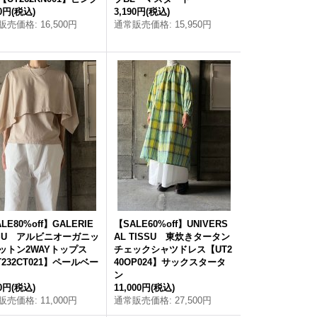
00円
(税込)
3,190円
(税込)
販売価格
:
16,500円
通常販売価格
:
15,950円
LE80%off】GALERIE
【SALE60%off】UNIVERS
SSU アルビニオーガニッ
AL TISSU 東炊きタータン
ットン2WAYトップス
チェックシャツドレス【UT2
T232CT021】ペールベー
40OP024】サックスタータ
ン
00円
(税込)
11,000円
(税込)
販売価格
:
11,000円
通常販売価格
:
27,500円