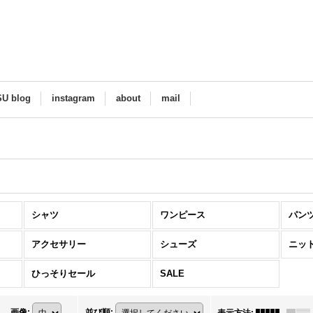
SU blog
instagram
about
mail
シャツ
ワンピース
パン
アクセサリー
シューズ
ニッ
ひっそりセール
SALE
画像
:
並び順
: