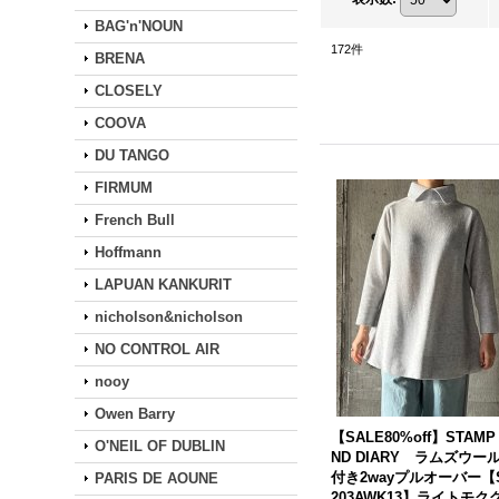
BAG'n'NOUN
172
件
BRENA
CLOSELY
COOVA
DU TANGO
FIRMUM
French Bull
Hoffmann
LAPUAN KANKURIT
nicholson&nicholson
NO CONTROL AIR
nooy
Owen Barry
【SALE80%off】STAMP
O'NEIL OF DUBLIN
ND DIARY ラムズウー
付き2wayプルオーバー【
PARIS DE AOUNE
203AWK13】ライトモク