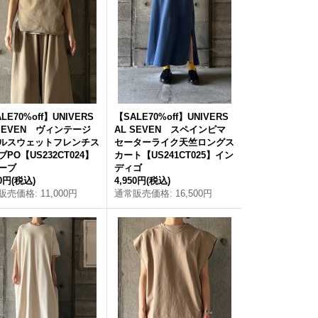
LE70%off】UNIVERS
【SALE70%off】UNIVERS
 SEVEN ヴィンテージ
AL SEVEN スペインピマ
ルスウェットフレンチス
セーターライク天竺ロングス
PO【US232CT024】
カート【US241CT025】イン
ーブ
ディゴ
00円
(税込)
4,950円
(税込)
販売価格
:
11,000円
通常販売価格
:
16,500円