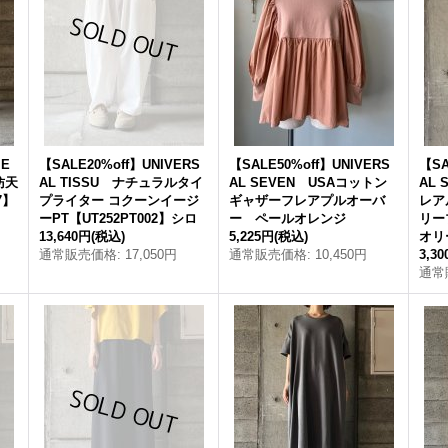
IE
【SALE20%off】UNIVERS
【SALE50%off】UNIVERS
【SA
紡天
AL TISSU ナチュラルタイ
AL SEVEN USAコットン
AL
7】
プライター コクーンイージ
ギャザーフレアプルオーバ
レア
ーPT【UT252PT002】シロ
ー ペールオレンジ
リーブ
13,640円
(税込)
5,225円
(税込)
オリ
通常販売価格
:
17,050円
通常販売価格
:
10,450円
3,3
通常