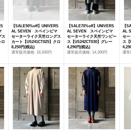
RS
【SALE50%off】UNIVERS
【SALE70%off】UNIVERS
【SA
マ
AL SEVEN スペインピマ
AL SEVEN スペインピマ
AL
グス
セーターライク天竺ロングス
セーターライク天竺ワンピー
セー
シロ
カート【US241CT025】クロ
ス【US242CT030】グレー
ス【
8,250円
(税込)
4,290円
(税込)
4,2
通常販売価格
:
16,500円
通常販売価格
:
14,300円
通常