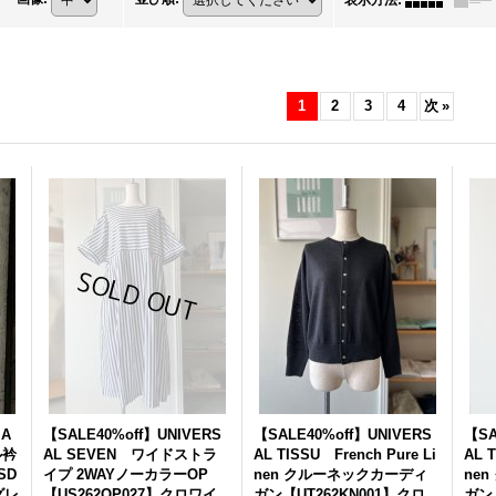
表示方法
:
1
2
3
4
次
»
 A
【SALE40%off】UNIVERS
【SALE40%off】UNIVERS
【SA
ル衿
AL SEVEN ワイドストラ
AL TISSU French Pure Li
AL T
SD
イプ 2WAYノーカラーOP
nen クルーネックカーディ
ne
グレ
【US262OP027】クロワイ
ガン【UT262KN001】クロ
ガン