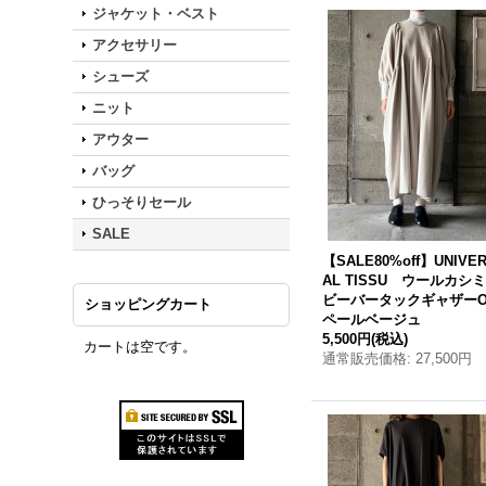
ジャケット・ベスト
アクセサリー
シューズ
ニット
アウター
バッグ
ひっそりセール
SALE
【SALE80%off】UNIVE
AL TISSU ウールカシ
ビーバータックギャザーO
ショッピングカート
ペールベージュ
5,500円
(税込)
カートは空です。
通常販売価格
:
27,500円