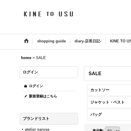
shopping guide
diary-店長日記-
KINE TO U
home
>
SALE
ログイン
SALE
ログイン
カットソー
新規登録はこちら
ジャケット・ベスト
バッグ
ブランドリスト
atelier naruse
表示数
: