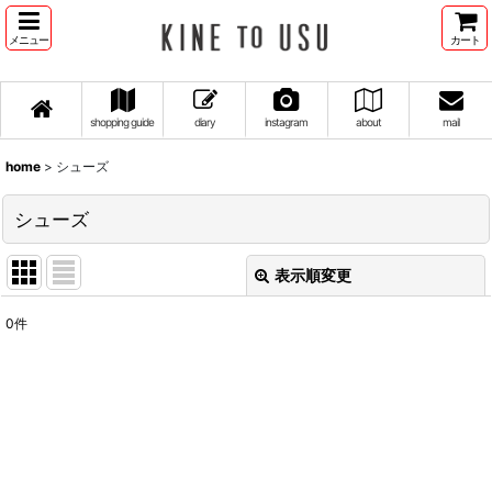
メニュー
カート
shopping guide
diary
instagram
about
mail
home
>
シューズ
シューズ
表示順変更
閉じる
0
件
表示数
:
並び順
:
絞り込む