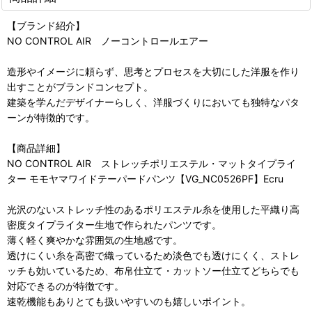
【ブランド紹介】
NO CONTROL AIR ノーコントロールエアー
造形やイメージに頼らず、思考とプロセスを大切にした洋服を作り
出すことがブランドコンセプト。
建築を学んだデザイナーらしく、洋服づくりにおいても独特なパタ
ーンが特徴的です。
【商品詳細】
NO CONTROL AIR ストレッチポリエステル・マットタイプライ
ター モモヤマワイドテーパードパンツ【VG_NC0526PF】Ecru
光沢のないストレッチ性のあるポリエステル糸を使用した平織り高
密度タイプライター生地で作られたパンツです。
薄く軽く爽やかな雰囲気の生地感です。
透けにくい糸を高密で織っているため淡色でも透けにくく、ストレ
ッチも効いているため、布帛仕立て・カットソー仕立てどちらでも
対応できるのが特徴です。
速乾機能もありとても扱いやすいのも嬉しいポイント。