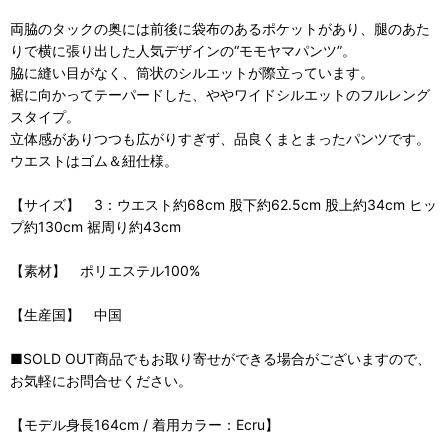
両脇のタックの奥には前後に袋布のあるポケットがあり、腿のあた
りで横に張り出した人気デザインの“モモヤマパンツ”。
脇に縫い目がなく、筒状のシルエットが際立っています。
裾に向かってテーパードした、ややワイドシルエットのフルレング
スタイプ。
立体感がありつつも広がりすぎず、品良くまとまったパンツです。
ウエストはゴム＆紐仕様。
【サイズ】 3：ウエスト約68cm 股下約62.5cm 股上約34cm ヒッ
プ約130cm 裾周り約43cm
【素材】 ポリエステル100%
【生産国】 中国
■SOLD OUT商品でもお取り寄せができる場合がございますので、
お気軽にお問合せください。
【モデル身長164cm / 着用カラー：Ecru】