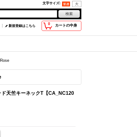
文字サイズ
:
0
カートの中身
新規登録はこちら
ose
e
ッド天竺キーネックT【CA_NC120