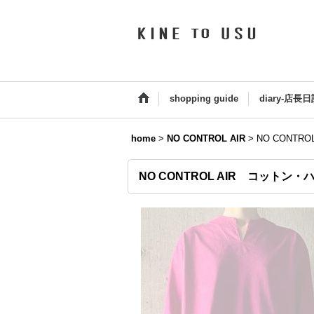
shopping guide
diary-店長日
home
>
NO CONTROL AIR
>
NO CONTR
NO CONTROL AIR コットン