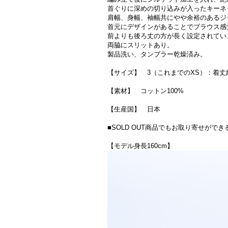
首ぐりに深めの切り込みが入ったキーネ
肩幅、身幅、袖幅共にやや余裕のあるジ
首元にデザインがあることでブラウス感
前よりも後ろ丈の方が長く設定されてい
両脇にスリットあり。
製品洗い、タンブラー乾燥済み。
【サイズ】 3（これまでのXS）：着丈約71c
【素材】 コットン100%
【生産国】 日本
■SOLD OUT商品でもお取り寄せが
【モデル身長160cm】