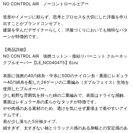
NO CONTROL AIR ノーコントロールエアー
造形やイメージに頼らず、思考とプロセスを大切にした洋服を作り
出すことがブランドコンセプト。
建築を学んだデザイナーらしく、洋服づくりにおいても独特なパタ
ーンが特徴的です。
【商品詳細】
NO CONTROL AIR 強撚コットン・接結リバーニット クルーネッ
クプルオーバー【LE_NC0404T5】Ecru
表面に強撚の40/1綿糸・中糸に50Dのナイロン糸・裏面にレギュラ
ー40/1綿糸を配した24ゲージの二重編み（ダブルフェイス）生地を
使用したプルオーバー。
少し粗野な雰囲気を持った綿の二重編みで、表面はドライな感触、
裏面はレギュラー糸の柔らかなタッチが特徴です。
やや肉感のある素材のため、透けを気にせず夏場まで着やすいアイ
テムです。
肩が少し落ちた5分袖タイプ。
細すぎず、太すぎない袖とリラックス感のある身幅との安定感のあ