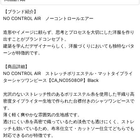
【ブランド紹介】
NO CONTROL AIR ノーコントロールエアー
造形やイメージに頼らず、思考とプロセスを大切にした洋服を作り
出すことがブランドコンセプト。
建築を学んだデザイナーらしく、洋服づくりにおいても独特なパタ
ーンが特徴的です。
【商品詳細】
NO CONTROL AIR ストレッチポリエステル・マットタイプライ
ターシャツワンピース【CA_NC0508OP】Black
光沢のないストレッチ性のあるポリエステル糸を使用した平織り高
密度タイプライター生地で作られた台襟付きのシャツワンピースで
す。
薄く軽く爽やかな雰囲気の生地感です。
透けにくい糸を高密で織っているため淡色でも透けにくく、ストレ
ッチも効いているため、布帛仕立て・カットソー仕立てどちらでも
対応できるのが特徴です。