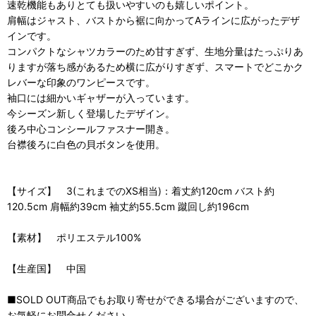
速乾機能もありとても扱いやすいのも嬉しいポイント。
肩幅はジャスト、バストから裾に向かってAラインに広がったデザ
インです。
コンパクトなシャツカラーのため甘すぎず、生地分量はたっぷりあ
りますが落ち感があるため横に広がりすぎず、スマートでどこかク
レバーな印象のワンピースです。
袖口には細かいギャザーが入っています。
今シーズン新しく登場したデザイン。
後ろ中心コンシールファスナー開き。
台襟後ろに白色の貝ボタンを使用。
【サイズ】 3(これまでのXS相当)：着丈約120cm バスト約
120.5cm 肩幅約39cm 袖丈約55.5cm 蹴回し約196cm
【素材】 ポリエステル100%
【生産国】 中国
■SOLD OUT商品でもお取り寄せができる場合がございますので、
お気軽にお問合せください。