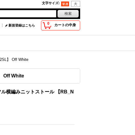
文字サイズ
:
0
カートの中身
新規登録はこちら
 Off White
f White
ッフル横編みニットストール 【RB_N