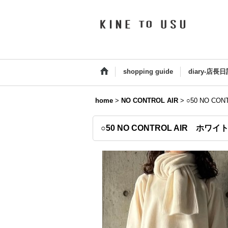
shopping guide
diary-店長日
home
>
NO CONTROL AIR
>
○50 NO C
○50 NO CONTROL AIR ホワ