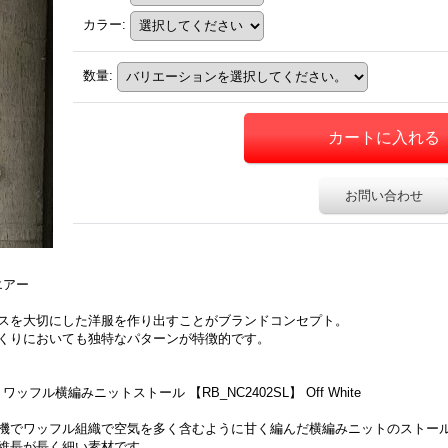
カラー
:
数量
:
お問い合わせ
エアー
スを大切にした洋服を作り出すことがブランドコンセプト。
くりにおいても独特なパターンが特徴的です。
ワッフル横編みニットストール 【RB_NC2402SL】 Off White
ジの編機でワッフル組織で空気を多く含むように甘く編んだ横編みニットのストー
維長が長く細い素材です。