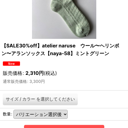
【SALE30%off】atelier naruse ウール〜ヘリンボ
ン〜アランソックス【naya-58】ミントグリーン
販売価格
:
2,310
円
(税込)
通常販売価格
:
3,300
円
サイズ
/
カラー
を選択してください
数量
: