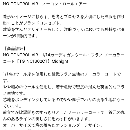
NO CONTROL AIR ノーコントロールエアー
造形やイメージに頼らず、思考とプロセスを大切にした洋服を作り
出すことがブランドコンセプト。
建築を学んだデザイナーらしく、洋服づくりにおいても独特なパタ
ーンが特徴的です。
【商品詳細】
NO CONTROL AIR 1/14カーディガンウール・フラノ ノーカラー
コート【TG_NC1302CT】Midnight
1/14のウール糸を使用した綾織フラノ生地のノーカラーコートで
す。
やや粗めのウールを使用し、若干粗野で密度の混んだ英国的なフラ
ノ生地です。
芯地をボンディングしているのでやや厚手でハリのある生地になっ
ています。
前立てが比翼開きのすっきりとしたノーカラーコートで、首元の丸
みのあるラインの美しさに思わず目がいきます。
オーバーサイズで肩の落ちたオフショルダーデザイン。