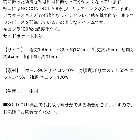
前に振った綺麗な袖は袖口に向かってやや細くなっています。
袖口にはNO CONTROL AIRらしいカッティングが入っています。
アウターと言えども流線的なラインとフレア感が魅力的で、まるで
ワンピースを羽織っているかのようなアイテムです。
キュプラ100%の総裏仕立て。
サイドポケットあり。
【サイズ】 着丈109cm バスト約142cm 裄丈約79cm 袖周り
約44cm 袖口周り約31cm
【素材】 ウール90% ナイロン10% 身頃裏:ポリエステル55% コ
ットン45% 袖裏:キュプラ100%
【生産国】 中国
■SOLD OUT商品でもお取り寄せができる場合がございますので、
お気軽にお問合せください。