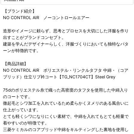
【ブランド紹介】
NO CONTROL AIR ノーコントロールエアー
造形やイメージに頼らず、思考とプロセスを大切にした洋服を作り
出すことがブランドコンセプト。
建築を学んだデザイナーらしく、洋服づくりにおいても独特なパタ
ーンが特徴的です。
【商品詳細】
NO CONTROL AIR ポリエステル・リンクルタフタ 中綿・（コア
ブリッド）仕立リブ衿コート【TG_NC1704CT】Steel Grey
75dのポリエステル糸で織った高密度のタフタを使用した中綿入り
のコートです。
微起毛とシワ加工を入れているため柔らかくヌメリのある風合いに
仕上がっています。
とても軽くシワになりにくい素材で、中綿を入れてもとても軽量で
着やすいのが特徴です。
三菱ケミカルのコアブリッド中綿をキルティングした裏地を使用し