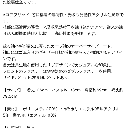
た総裏仕立てです。
※コアブリッド‥芯鞘構造の導電性・光吸収発熱性アクリル短繊維で
す。
芯部に高濃度の導電・光吸収発熱粒子を練り込むことで、従来の練
り込み型機能繊維と比較し、高い性能を発揮します。
後ろ袖ハギが肩先に寄ったカーブ袖のオーバーサイズコート。
袖口にはゴム入りのギャザー仕様で袖の膨らみが強調されるデザイ
ンです。
首元は共生地を使用したリブデザインでカジュアルな印象に。
フロントのファスナーはやや短めのダブルファスナーを使用。
サイドポケット,左裏胸ポケットあり。
【サイズ】 着丈106cm バスト約138cm 肩幅約69cm 裄丈約
79.5cm
【素材】 ポリエステル100% 中綿:ポリエステル95% アクリル
5% 裏地:ポリエステル100%
【生産国】 日本