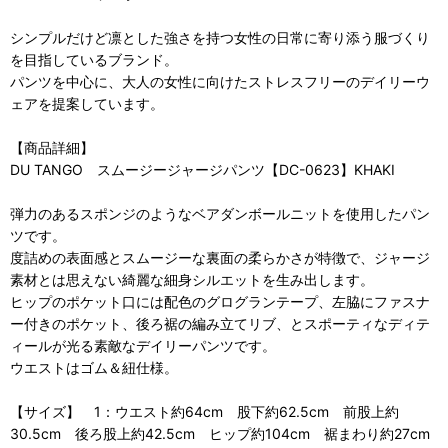
シンプルだけど凛とした強さを持つ女性の日常に寄り添う服づくり
を目指しているブランド。
パンツを中心に、大人の女性に向けたストレスフリーのデイリーウ
ェアを提案しています。
【商品詳細】
DU TANGO スムージージャージパンツ【DC-0623】KHAKI
弾力のあるスポンジのようなベアダンボールニットを使用したパン
ツです。
度詰めの表面感とスムージーな裏面の柔らかさが特徴で、ジャージ
素材とは思えない綺麗な細身シルエットを生み出します。
ヒップのポケット口には配色のグログランテープ、左脇にファスナ
ー付きのポケット、後ろ裾の編み立てリブ、とスポーティなディテ
ィールが光る素敵なデイリーパンツです。
ウエストはゴム＆紐仕様。
【サイズ】 1：ウエスト約64cm 股下約62.5cm 前股上約
30.5cm 後ろ股上約42.5cm ヒップ約104cm 裾まわり約27cm