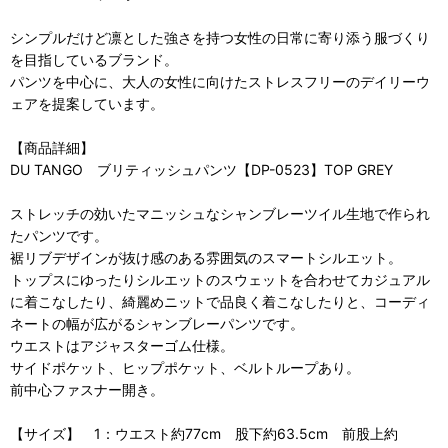
シンプルだけど凛とした強さを持つ女性の日常に寄り添う服づくり
を目指しているブランド。
パンツを中心に、大人の女性に向けたストレスフリーのデイリーウ
ェアを提案しています。
【商品詳細】
DU TANGO ブリティッシュパンツ【DP-0523】TOP GREY
ストレッチの効いたマニッシュなシャンブレーツイル生地で作られ
たパンツです。
裾リブデザインが抜け感のある雰囲気のスマートシルエット。
トップスにゆったりシルエットのスウェットを合わせてカジュアル
に着こなしたり、綺麗めニットで品良く着こなしたりと、コーディ
ネートの幅が広がるシャンブレーパンツです。
ウエストはアジャスターゴム仕様。
サイドポケット、ヒップポケット、ベルトループあり。
前中心ファスナー開き。
【サイズ】 1：ウエスト約77cm 股下約63.5cm 前股上約