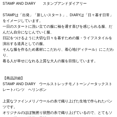
STAMP AND DIARY スタンプアンドダイアリー
STAMPは「出発」「新しいスタート」、DIARYは「日々暮す日常」
をイメージしています。
一日のスタートに洗い立ての服に袖を通す喜びを感じられる服、だ
んだん自分になじんでいく服、
日記をつけるように大切な日々を暮すための服・ライフスタイルを
演出する道具としての服。
そんな服を作るため素材にこだわり、着心地(ディテール）にこだわ
り、
着る人が幸せになれる上質な大人の服を目指しています。
【商品詳細】
STAMP AND DIARY ウールストレッチモノトーンノータックスト
レートパンツ ヘリンボン
上質なファインメリノウールの糸で織り上げた生地で作られたパン
ツです。
オリジナルのほぼ無撚り状態の糸で織り上げているので、とてもソ