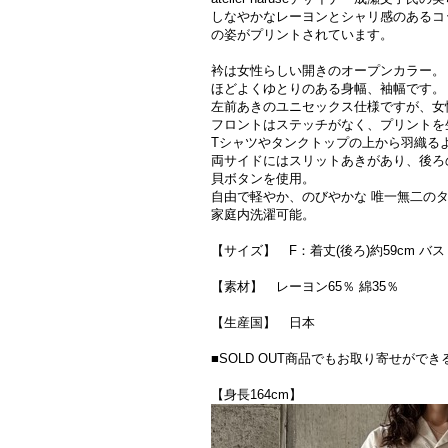
しなやかなレーヨンとシャリ感のあるコ
の姿がプリントされています。
衿は女性らしい開きのオープンカラー。
ほどよくゆとりのある身幅、袖幅です。
左前あきのユニセックス仕様ですが、女
フロントはステッチがなく、プリントを
Tシャツやタンクトップの上から羽織る
両サイドにはスリットあきがあり、後ろ
貝ボタンを使用。
自由で軽やか、のびやかな 唯一無二の
家庭内洗濯可能。
【サイズ】 F：着丈(後ろ)約59cm バスト
【素材】 レーヨン65％ 綿35％
【生産国】 日本
■SOLD OUT商品でもお取り寄せが
【身長164cm】