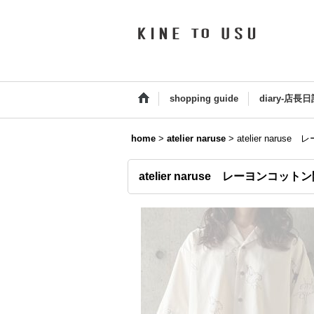
shopping guide
diary-店長日
home
>
atelier naruse
>
atelier naru
atelier naruse レーヨンコット