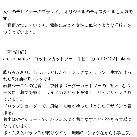
女性のデザイナーのブランド。 オリジナルのテキスタイルも人気で
す。
『寝癖がついていても、素敵にみえる女性に似合うような洋服』を
つくっています。
【商品詳細】
atelier naruse コットンカットソー（半袖）【na-f07102】black
膨らみがあり、しっかりとしたベーシックなカットソー生地で作ら
れた5分袖のTシャツです。
春夏シーズンの定番、リブ付きボーダーカットソーの半袖ver.をベ
ースに、着丈を短く、サイドのスリットを深く、リ・デザインされ
ています。
ドロップショルダーで、身幅・袖幅がゆったりとしたデザインと着
用感。
着丈はややショートで、バランスよく着こなすことができる丈感に
なっています。
ボトムスとバランスが取りやすく、無地のTシャツながらも雰囲気