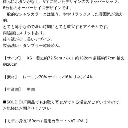
襟元にボタンがなく、V字に開いたデザインのスキッパーシャツ。
6分袖のオーバーサイズデザインです。
一般的なシャツカラーとは違う、ややリラックスした雰囲気が魅力
的。
とても薄手なので暑い時期にとても重宝するアイテムです。
両脇裾にスリットあり。
後ろ裾が少し長いデザイン。
製品洗い・タンブラー乾燥済み。
【サイズ】 XS：着丈約72.5cm バスト約132cm 肩幅約57cm 袖丈
約26cm
【素材】 レーヨン70% ナイロン16% リネン14%
【生産国】 中国
■SOLD OUT商品でもお取り寄せができる場合がございますので、
お気軽にお問合せください
【モデル身長169cm / 着用カラー：NATURAL】