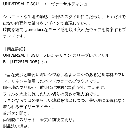
UNIVERSAL TISSU ユニヴァーサルティシュ
シルエットや生地の触感、細部のスタイルにこだわり、正面だけで
はない内面的な部分をデザインで表現している。
時間を経てもtime lessなモード感を取り入れたウェアを提案するブ
ランドです。
【商品詳細】
UNIVERSAL TISSU フレンチリネン スリーブレスフリル
BL【UT261BL005】シロ
上品な光沢と味わい深いシワ感、程よいコシのある定番素材のフレ
ンチリネンを使用したバンドカラーのブラウスです。
同生地のフリルが、前身頃に左右4本ずつ付いています。
フリルを大胆に施した思い切りの良さが魅力的です。
リネンならではの夏らしい涼感を演出しつつ、暑い夏に気兼ねなく
着られるデイリーアイテム。
前ボタン開き。
両裾脇にスリット、着丈に前後差あり。
製品洗い済み。