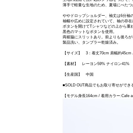
薄手で軽量な生地のため、夏場にべたつ
ややドロップショルダー、袖丈は6分袖
袖幅や広めに設定されていて、袖の存在
ボタンを開けてTシャツなどの上から重
黒色のマットなボタンを使用。
両裾脇にスリットあり。前よりも後ろが
製品洗い、タンブラー乾燥済み。
【サイズ】 3：着丈70cm 肩幅約45cm
【素材】 レーヨン59% ナイロン41%
【生産国】 中国
■SOLD OUT商品でもお取り寄せが
【モデル身長164cm / 着用カラー:Cafe au 