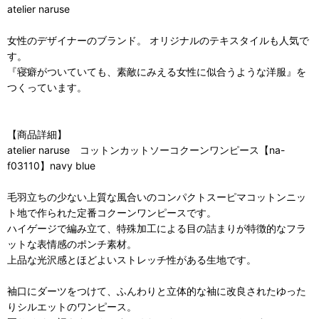
atelier naruse
女性のデザイナーのブランド。 オリジナルのテキスタイルも人気で
す。
『寝癖がついていても、素敵にみえる女性に似合うような洋服』を
つくっています。
【商品詳細】
atelier naruse コットンカットソーコクーンワンピース【na-
f03110】navy blue
毛羽立ちの少ない上質な風合いのコンパクトスーピマコットンニッ
ト地で作られた定番コクーンワンピースです。
ハイゲージで編み立て、特殊加工による目の詰まりが特徴的なフラ
ットな表情感のポンチ素材。
上品な光沢感とほどよいストレッチ性がある生地です。
袖口にダーツをつけて、ふんわりと立体的な袖に改良されたゆった
りシルエットのワンピース。