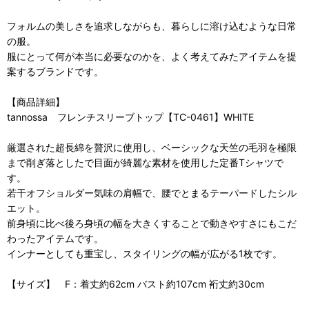
フォルムの美しさを追求しながらも、暮らしに溶け込むような日常
の服。
服にとって何が本当に必要なのかを、よく考えてみたアイテムを提
案するブランドです。
【商品詳細】
tannossa フレンチスリーブトップ【TC-0461】WHITE
厳選された超長綿を贅沢に使用し、ベーシックな天竺の毛羽を極限
まで削ぎ落としたで目面が綺麗な素材を使用した定番Tシャツで
す。
若干オフショルダー気味の肩幅で、腰でとまるテーパードしたシル
エット。
前身頃に比べ後ろ身頃の幅を大きくすることで動きやすさにもこだ
わったアイテムです。
インナーとしても重宝し、スタイリングの幅が広がる1枚です。
【サイズ】 F：着丈約62cm バスト約107cm 裄丈約30cm