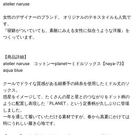
atelier naruse
女性のデザイナーのブランド。 オリジナルのテキスタイルも人気で
す。
『寝癖がついていても、素敵にみえる女性に似合うような洋服』を
つくっています。
【商品詳細】
atelier naruse コットン〜planet〜ミドルソックス【naya-73】
aqua blue
クールでドライな質感がある細番手の綿糸を使用したミドル丈のソ
ックス。
惑星をイメージして、たくさんの星と星とのつながりをドット柄の
ように配置し表現した「PLANET」という定番柄が久しぶりに登場
しました。
一年を通して履いていただける素材ですが、春から真夏にかけては
特にうれしい履き心地です。