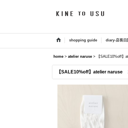
shopping guide
diary-店長日
home
>
atelier naruse
>
【SALE10%off】a
【SALE10%off】atelier naru