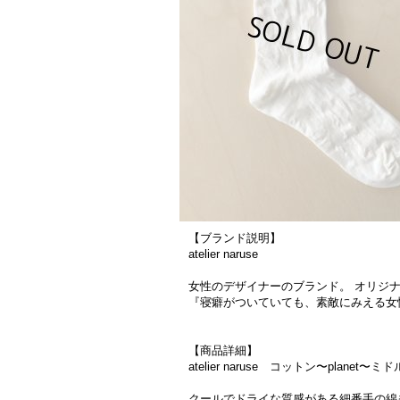
【ブランド説明】
atelier naruse
女性のデザイナーのブランド。 オリジ
『寝癖がついていても、素敵にみえる
【商品詳細】
atelier naruse コットン〜planet〜ミド
クールでドライな質感がある細番手の綿