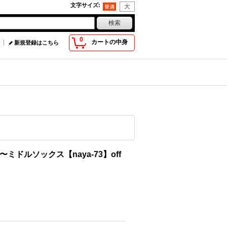
文字サイズ
:
0
カートの中身
新規登録はこちら
net〜ミドルソックス【naya-73】off