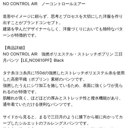
NO CONTROL AIR ノーコントロールエアー
造形やイメージに頼らず、思考とプロセスを大切にした洋服を作り
出すことがブランドコンセプト。
建築を学んだデザイナーらしく、洋服づくりにおいても独特なパタ
ーンが特徴的です。
【商品詳細】
NO CONTROL AIR 強撚ポリエステル・ストレッチポプリン 三日
月パンツ【LE_NC0610PF】Black
タテ糸ヨコ糸共に150dの強撚したストレッチポリエステル糸を使用
した高密平織（ポプリン）素材のパンツです。
強撚したうえにシワ加工を施しているため、表面に強くシワが見ら
れるのが特徴です。
肌離れが良く、ほどほどの厚みとストレッチ性と撥水機能があり、
通年着ていただける便利なパンツです。
サイドから見ると、まるで三日月のように膝下から裾に向かってカ
ーブしたシルエットのフルレングスパンツです。