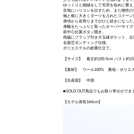
ゆっくりと縮絨をして毛羽を短めに整え
生地にハリコシを出すため、また物性の
袖と裾に大きくダーツを入れたコクーン
身頃から首周りまでがひと続きになった
身幅をたっぷりと取ったオーバーサイズ
前中心比翼ボタン開き。
両脇にフラップ付き片玉縁ポケット、左
全面芯ボンディング仕様。
ポリエステルの総裏仕立て。
【サイズ】 着丈約100.5cm バスト約15
【素材】 ウール100% 裏地：ポリエス
【生産国】 中国
■SOLD OUT商品でもお取り寄せが
【モデル身長164cm】