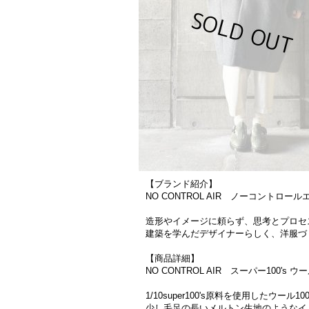
【ブランド紹介】
NO CONTROL AIR ノーコントロール
造形やイメージに頼らず、思考とプロセ
建築を学んだデザイナーらしく、洋服づ
【商品詳細】
NO CONTROL AIR スーパー100's 
1/10super100's原料を使用した
少し毛足の長いメルトン生地のようなイ