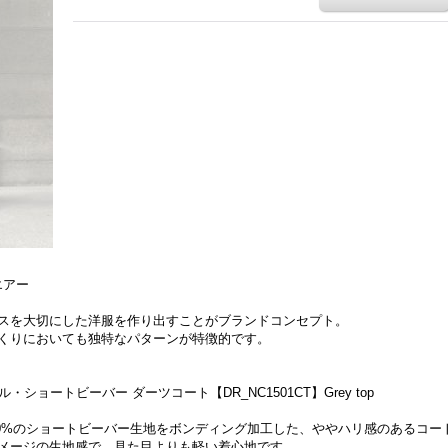
エアー
スを大切にした洋服を作り出すことがブランドコンセプト。
くりにおいても独特なパターンが特徴的です。
ウール・ショートビーバー ダーツコート【DR_NC1501CT】Grey top
ウール100%のショートビーバー生地をボンディング加工した、ややハリ感のあるコ
メージの生地感で、見た目よりも軽い着心地です。