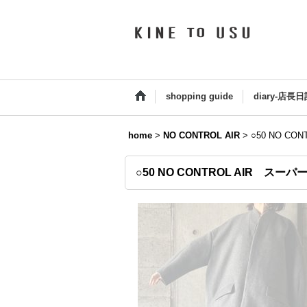
shopping guide
diary-店長日
home
>
NO CONTROL AIR
>
○50 NO C
○50 NO CONTROL AIR スー