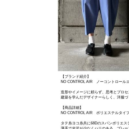
【ブランド紹介】
NO CONTROL AIR ノーコントロール
造形やイメージに頼らず、思考とプロセ
建築を学んだデザイナーらしく、洋服づ
【商品詳細】
NO CONTROL AIR ポリエステルタイ
タテ糸ヨコ糸共に68Dのスパンポリエ
薄手で光沢が少なくハリのある、プレー