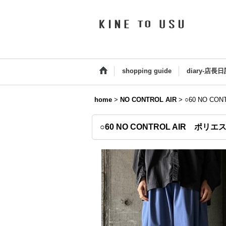
shopping guide
diary-店長日
home
>
NO CONTROL AIR
>
○60 NO C
○60 NO CONTROL AIR ポ