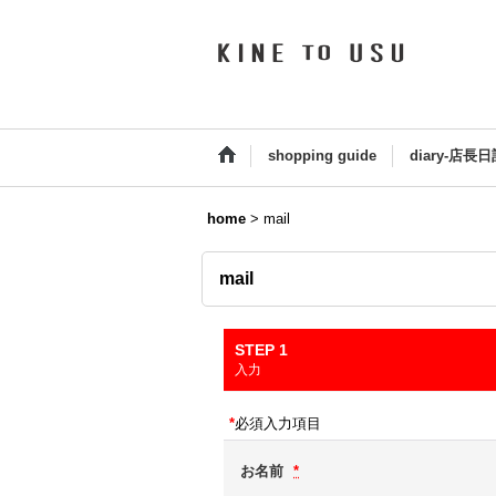
shopping guide
diary-店長日
home
>
mail
mail
STEP 1
入力
*
必須入力項目
お名前
*